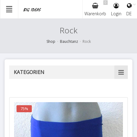
0
Warenkorb
Login
DE
Skip
Rock
to
main
Shop
Bauchtanz
Rock
content
KATEGORIEN
75%