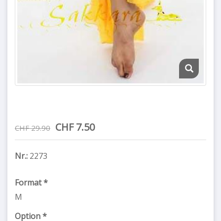
CHF 7.50
CHF 29.90
Nr.:
2273
Format
*
M
Option
*