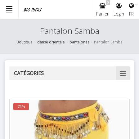
0
Panier
Login
FR
Skip
Pantalon Samba
to
main
Boutique
danse orientale
pantalones
Pantalon Samba
content
CATÉGORIES
75%